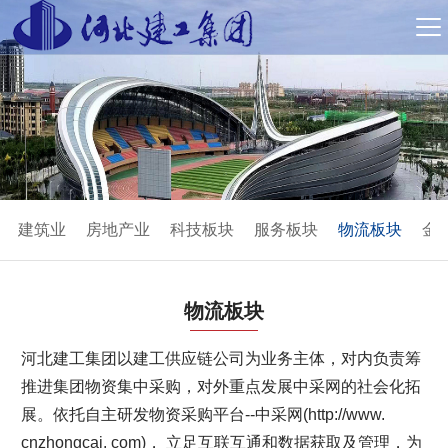
建筑业
房地产业
科技板块
服务板块
物流板块
金
物流板块
河北建工集团以建工供应链公司为业务主体，对内负责筹
推进集团物资集中采购，对外重点发展中采网的社会化拓
展。依托自主研发物资采购平台--中采网(http://www.
cnzhongcai. com)， 立足互联互通和数据获取及管理，为