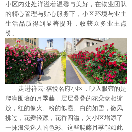
小区内处处洋溢着温馨与美好，在物业团队
的精心管理与贴心服务下，小区环境与业主
生活品质得到显著提升，收获众多业主点
赞。
走进祥云
·禧悦名府小区，映入眼帘的是
爬满
围墙
的
月季
藤，层层叠叠的花朵竞相绽
放，红的像火
、粉的似霞、白的如雪，
微风
拂过，花瓣轻颤，花香四溢，为小区增添了
一抹浪漫迷人的色彩。这些
爬藤月季
能如此